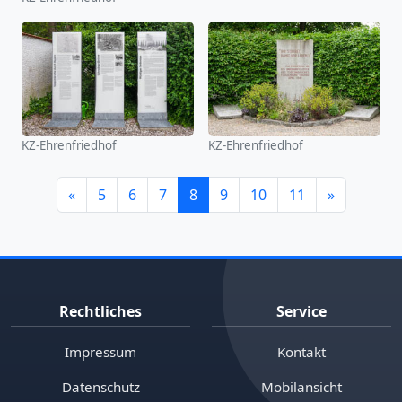
KZ-Ehrenfriedhof
KZ-Ehrenfriedhof
«
5
6
7
8
9
10
11
»
Rechtliches
Service
Impressum
Kontakt
Datenschutz
Mobilansicht