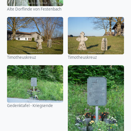
Alte Dorflinde von Festenbach
Timotheuskreuz
Timotheuskreuz
Gedenktafel - Kriegsende