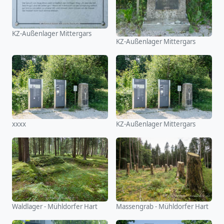
KZ-Außenlager Mittergars
KZ-Außenlager Mittergars
xxxx
KZ-Außenlager Mittergars
Waldlager - Mühldorfer Hart
Massengrab - Mühldorfer Hart