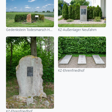
Gedenkstein Todesmarsch Hallbergmoos
KZ-Außenlager Neufahrn
KZ-Ehrenfriedhof
KZ-Ehrenfriedhof