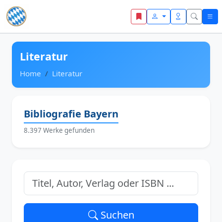
Zum Inhalt springen
Literatur
Home
Literatur
Bibliografie Bayern
8.397 Werke gefunden
Suchen