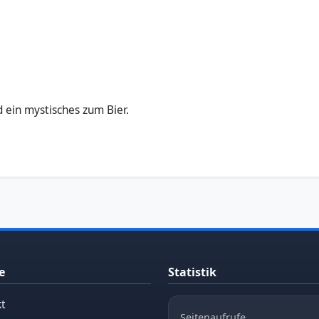
d ein mystisches zum Bier.
e
Statistik
t
Seitenaufrufe