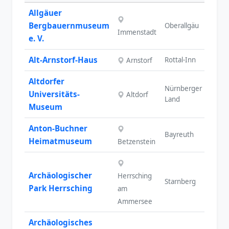
Allgäuer
Bergbauernmuseum
Oberallgäu
SW
Immenstadt
e. V.
Alt-Arnstorf-Haus
Rottal-Inn
Arnstorf
NB
Altdorfer
Nürnberger
Universitäts-
Altdorf
MF
Land
Museum
Anton-Buchner
Bayreuth
OF
Heimatmuseum
Betzenstein
Archäologischer
Herrsching
Starnberg
OB
Park Herrsching
am
Ammersee
Archäologisches