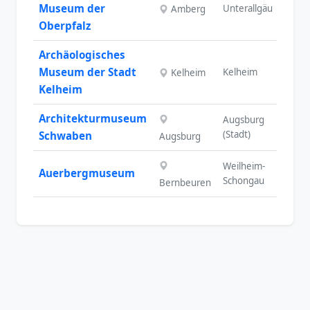
Museum der
Unterallgäu
Amberg
SW
Oberpfalz
Archäologisches
Museum der Stadt
Kelheim
Kelheim
NB
Kelheim
Architekturmuseum
Augsburg
SW
(Stadt)
Schwaben
Augsburg
Weilheim-
Auerbergmuseum
OB
Schongau
Bernbeuren