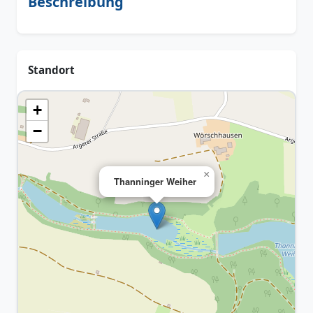
Beschreibung
Standort
+
−
×
Thanninger Weiher