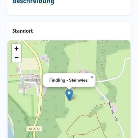
Beschreibung
Standort
+
−
×
Findling - Steinwies