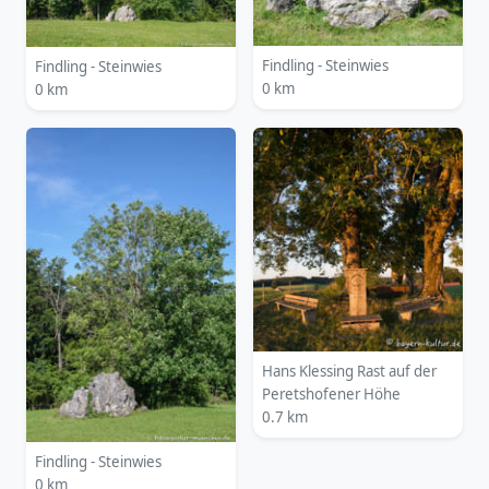
Findling - Steinwies
Findling - Steinwies
0 km
0 km
Hans Klessing Rast auf der
Peretshofener Höhe
0.7 km
Findling - Steinwies
0 km