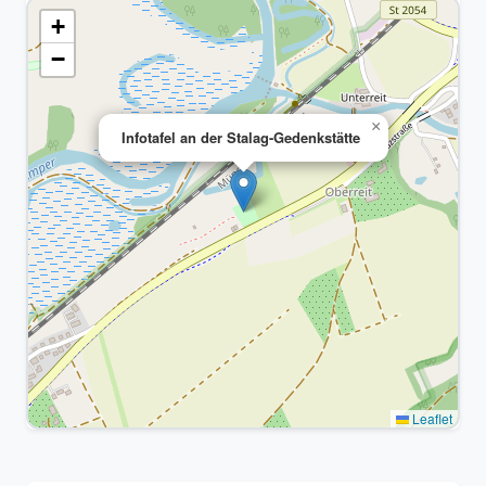
+
−
×
Infotafel an der Stalag-Gedenkstätte
Leaflet