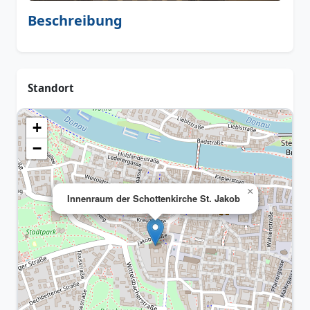
Beschreibung
Standort
+
−
×
Innenraum der Schottenkirche St. Jakob