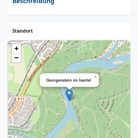
Beschreibung
Standort
+
−
×
Georgenstein im Isartal