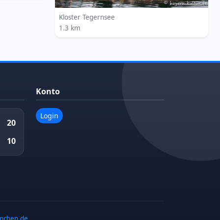
Kloster Tegernsee
1.3 km
Konto
Login
20
10
enchen.de