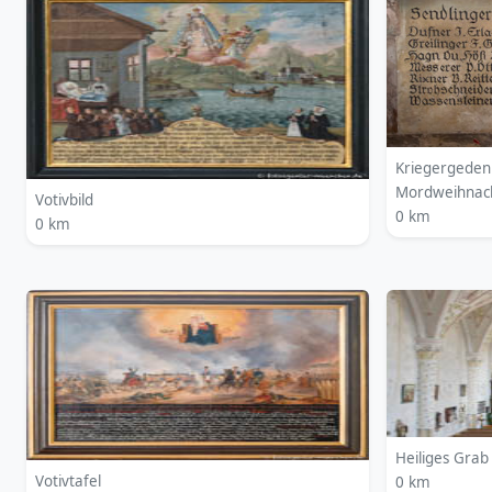
Kriegergedenk
Mordweihnac
Votivbild
0 km
0 km
Heiliges Grab
Votivtafel
0 km