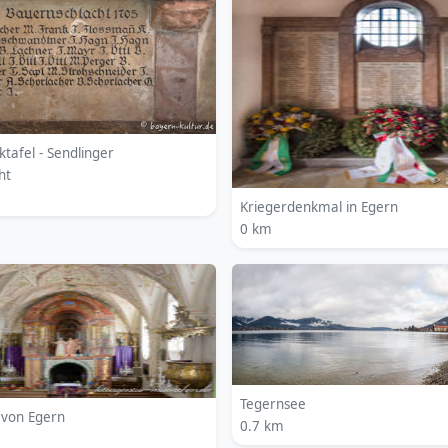
tafel - Sendlinger
ht
Kriegerdenkmal in Egern
0 km
Tegernsee
 von Egern
0.7 km