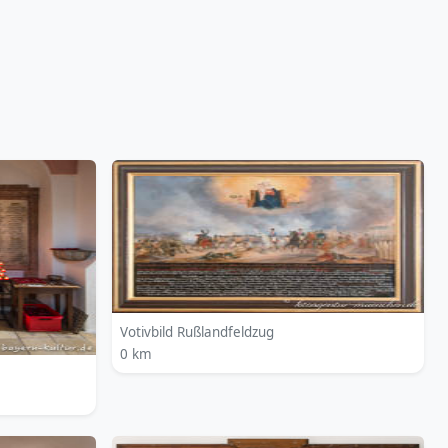
Votivbild Rußlandfeldzug
0 km