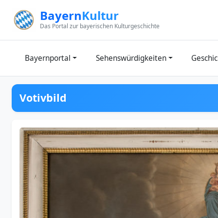
Zum Inhalt springen
Bayern
Kultur
Das Portal zur bayerischen Kulturgeschichte
Bayernportal
Sehenswürdigkeiten
Geschic
Votivbild