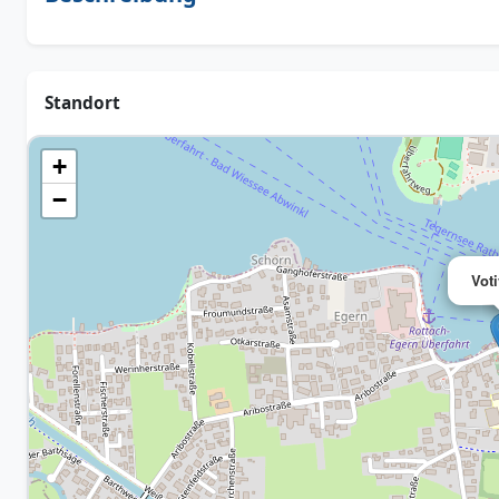
Standort
+
−
Voti