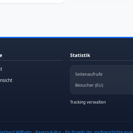
e
Statistik
t
Seitenaufrufe
nsicht
Besucher (EU)
Tracking verwalten
erhard Willhalm - Bayern-Kultur - Ein Projekt der stadtgeschichte-mu