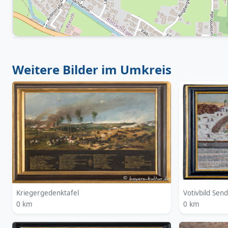
Weitere Bilder im Umkreis
Kriegergedenktafel
Votivbild Sen
0 km
0 km