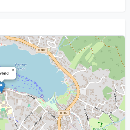
×
vbild