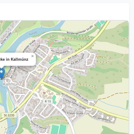
×
cke in Kallmünz