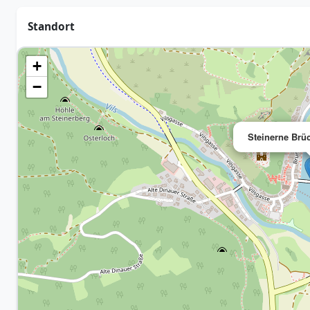
Standort
+
−
Steinerne Brü