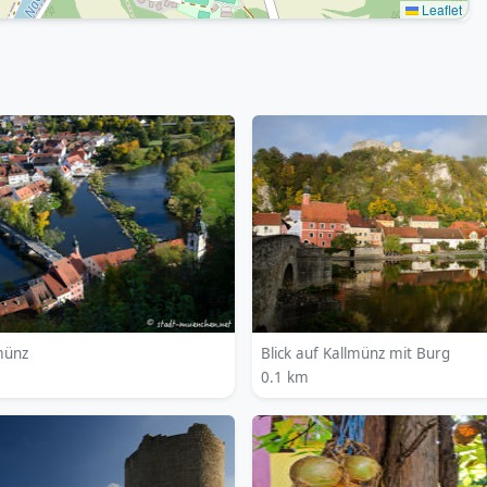
Leaflet
lmünz
Blick auf Kallmünz mit Burg
0.1 km