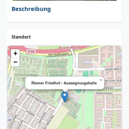
Beschreibung
Standort
+
−
×
Riemer Friedhof - Aussegnungshalle