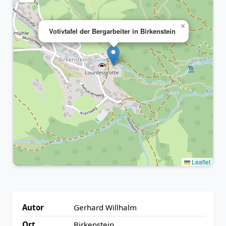
×
Votivtafel der Bergarbeiter in Birkenstein
Leaflet
Autor
Gerhard Willhalm
Ort
Birkenstein