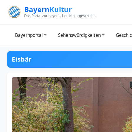
Zum Inhalt springen
Bayern
Kultur
Das Portal zur bayerischen Kulturgeschichte
Bayernportal
Sehenswürdigkeiten
Geschic
Eisbär