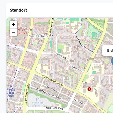
Standort
+
−
Eis