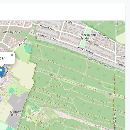
×
bär