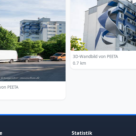
3D-Wandbild von PEETA
0.7 km
von PEETA
e
Statistik