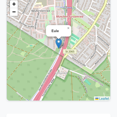
+
−
×
Eule
Leaflet