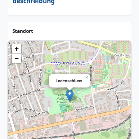
Beschreibung
Standort
+
−
×
Ladenschluss