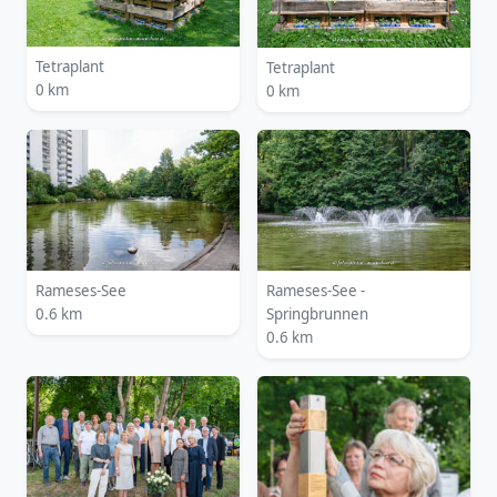
Tetraplant
Tetraplant
0 km
0 km
Rameses-See
Rameses-See -
0.6 km
Springbrunnen
0.6 km