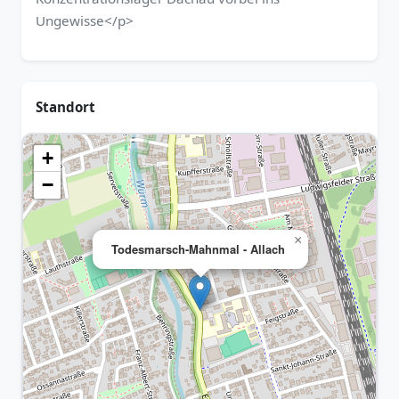
Ungewisse</p>
Standort
+
−
×
Todesmarsch-Mahnmal - Allach