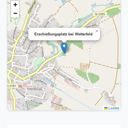
+
−
×
Erschießungsplatz bei Wetterfeld
Leaflet