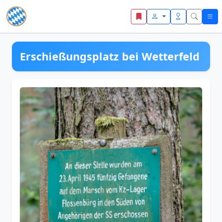
Zum Inhalt springen
Erschießungsplatz bei Wetterfeld