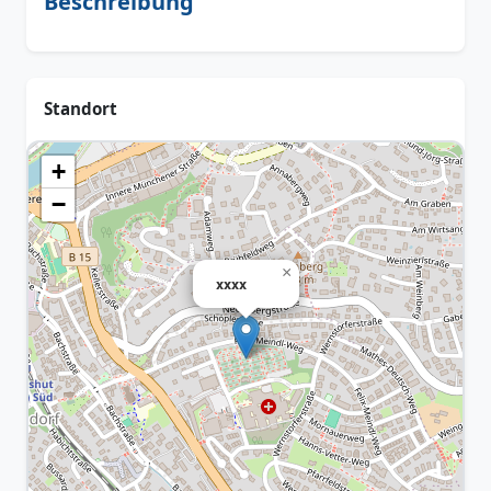
Beschreibung
Standort
+
−
×
xxxx