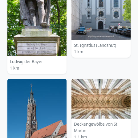
St. Ignatius (Landshut)
1 km
Ludwig der Bayer
1 km
Deckengewölbe von St.
Martin
1.1 km