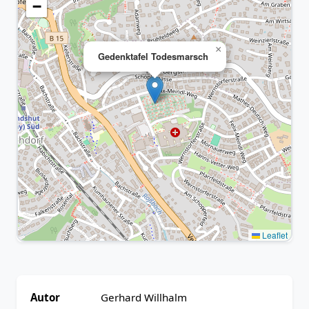
−
×
Gedenktafel Todesmarsch
Leaflet
Autor
Gerhard Willhalm