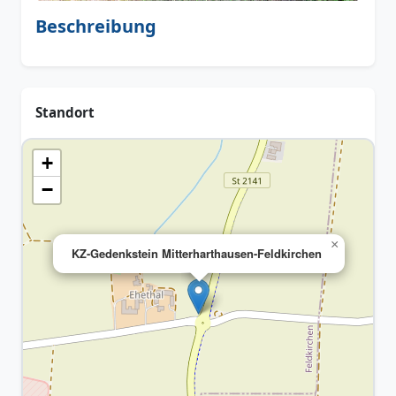
Beschreibung
Standort
+
−
×
KZ-Gedenkstein Mitterharthausen-Feldkirchen