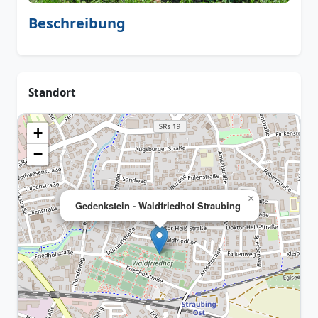
Beschreibung
Standort
+
−
×
Gedenkstein - Waldfriedhof Straubing