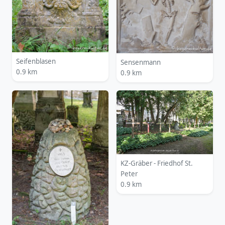
Seifenblasen
Sensenmann
0.9 km
0.9 km
KZ-Gräber - Friedhof St.
Peter
0.9 km