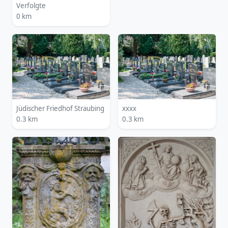
Verfolgte
0 km
Jüdischer Friedhof Straubing
xxxx
0.3 km
0.3 km