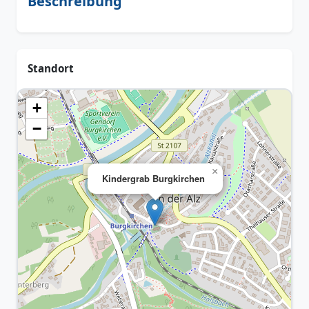
Beschreibung
Standort
+
−
×
Kindergrab Burgkirchen