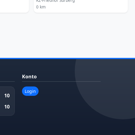
KZ-Friedhof Surberg
0 km
Konto
Login
10
10