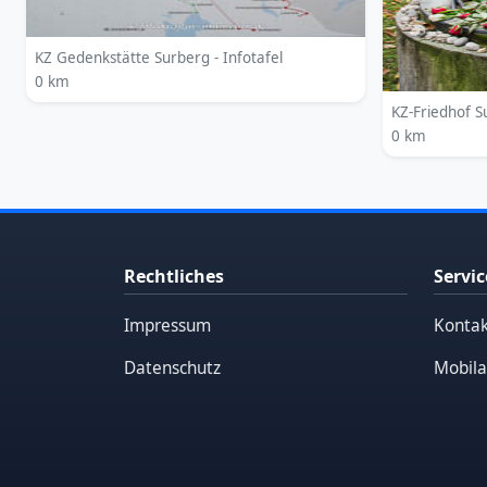
KZ Gedenkstätte Surberg - Infotafel
0 km
KZ-Friedhof 
0 km
Rechtliches
Servic
Impressum
Kontak
Datenschutz
Mobila