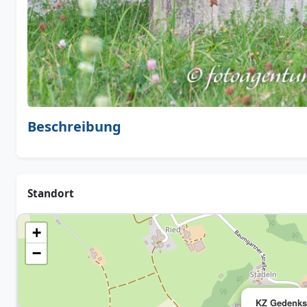
Beschreibung
Standort
+
−
KZ Gedenkst