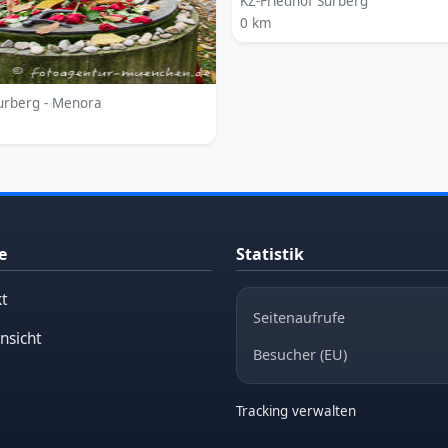
KZ-Friedhof Surberg
0 km
Surberg - Menora
e
Statistik
t
Seitenaufrufe
nsicht
Besucher (EU)
Tracking verwalten