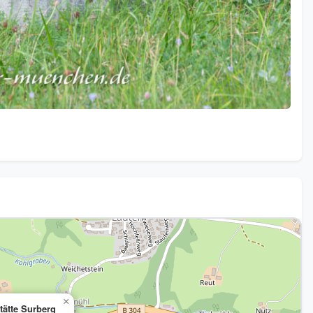
×
ätte Surberg