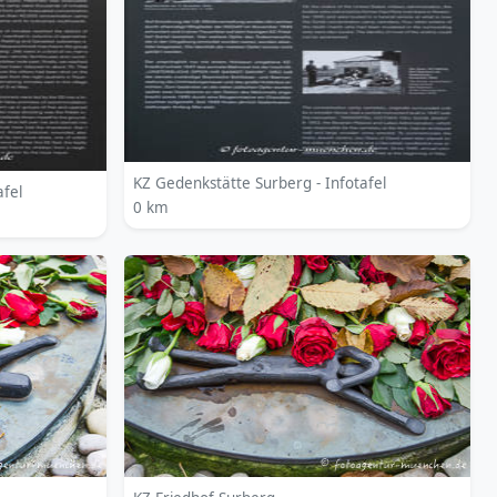
KZ Gedenkstätte Surberg - Infotafel
afel
0 km