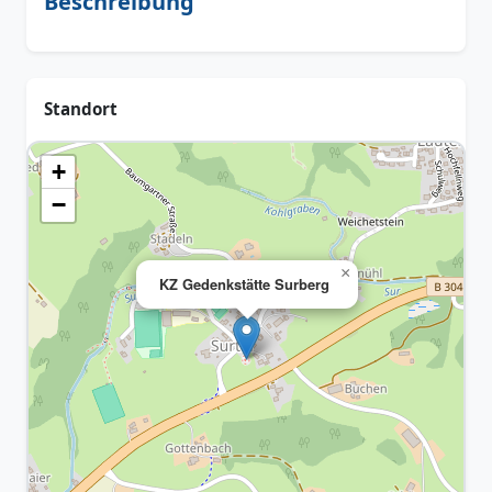
Beschreibung
Standort
+
−
×
KZ Gedenkstätte Surberg