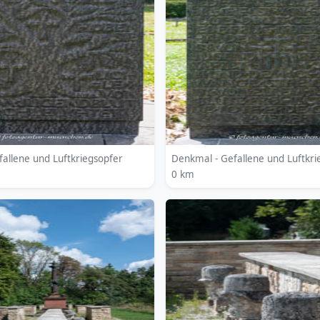
allene und Luftkriegsopfer
Denkmal - Gefallene und Luftkri
0 km