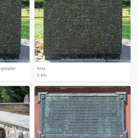
egsopfer
xxxx
0 km