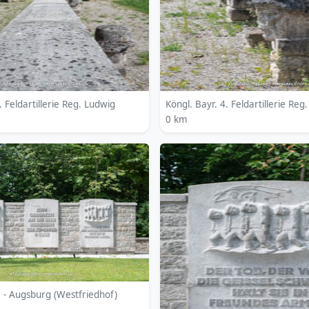
. Feldartillerie Reg. Ludwig
Köngl. Bayr. 4. Feldartillerie Reg
0 km
 - Augsburg (Westfriedhof)