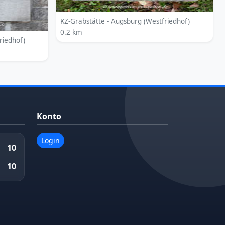
KZ-Grabstätte - Augsburg (Westfriedhof)
0.2 km
riedhof)
Konto
Login
10
10