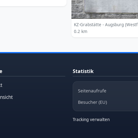
KZ-Grabstätte - Augsburg (Westf
0.2 km
e
Statistik
t
Seitenaufrufe
nsicht
Besucher (EU)
Tracking verwalten