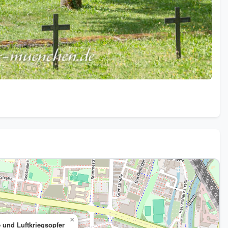
×
 und Luftkriegsopfer