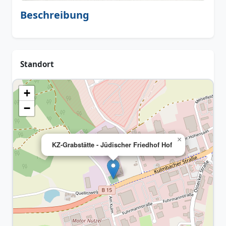
Beschreibung
Standort
+
−
×
KZ-Grabstätte - Jüdischer Friedhof Hof