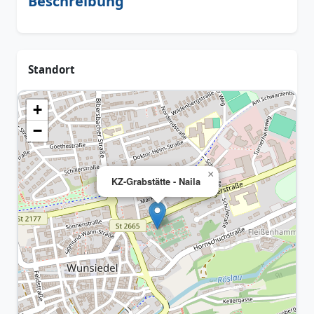
Beschreibung
Standort
+
−
×
KZ-Grabstätte - Naila