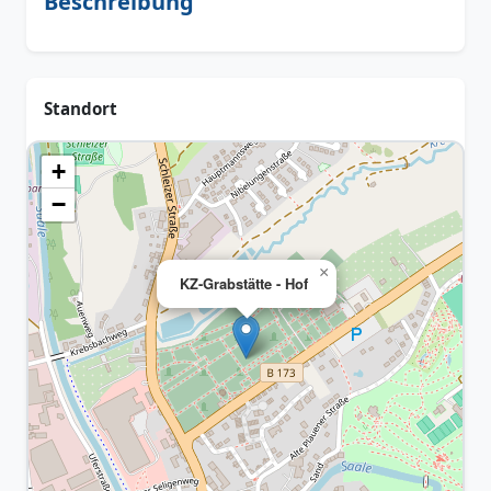
Beschreibung
Standort
+
−
×
KZ-Grabstätte - Hof