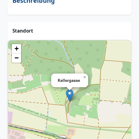
Beschreibung
Standort
+
−
×
Kellergasse