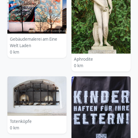
Gebäudemalerei am Eine
Welt Laden
0 km
Aphrodite
0 km
Totenköpfe
0 km