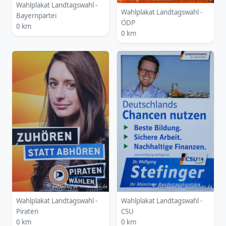
Wahlplakat Landtagswahl -
Wahlplakat Landtagswahl -
Bayernpartei
ÖDP
0 km
0 km
Wahlplakat Landtagswahl -
Wahlplakat Landtagswahl -
Piraten
CSU
0 km
0 km