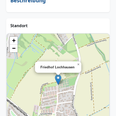
Beschreibung
Standort
+
−
×
Friedhof Lochhausen