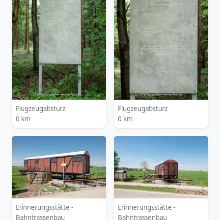
Flugzeugabsturz
Flugzeugabsturz
0 km
0 km
Erinnerungsstätte -
Erinnerungsstätte -
Bahntrassenbau
Bahntrassenbau