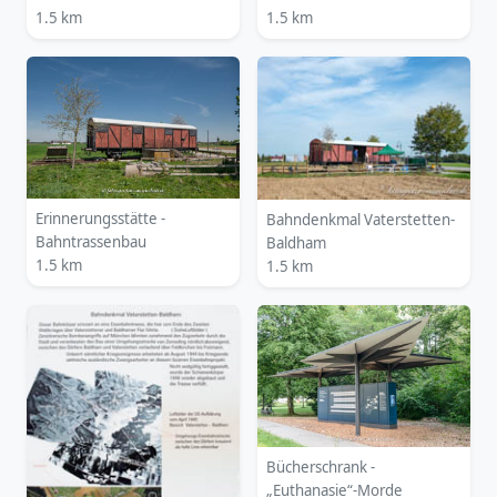
1.5 km
1.5 km
Erinnerungsstätte -
Bahndenkmal Vaterstetten-
Bahntrassenbau
Baldham
1.5 km
1.5 km
Bücherschrank -
„Euthanasie“-Morde