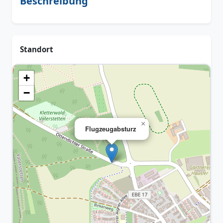
Beschreibung
Standort
+
−
×
Flugzeugabsturz