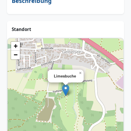
Beschreibung
Standort
+
−
×
Limesbuche