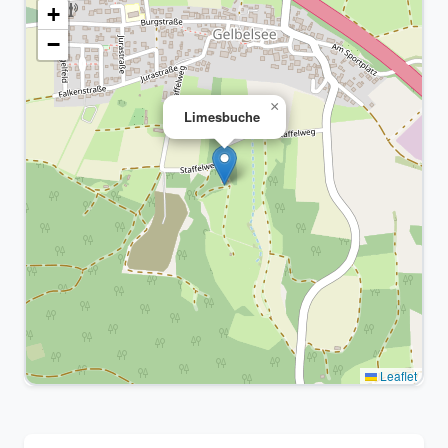
+
−
×
Limesbuche
Leaflet