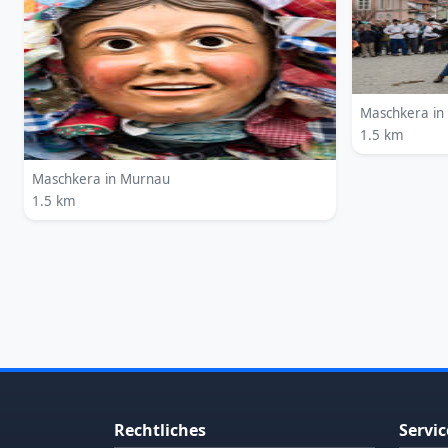
Maschkera in
1.5 km
Maschkera in Murnau
1.5 km
Rechtliches
Servic