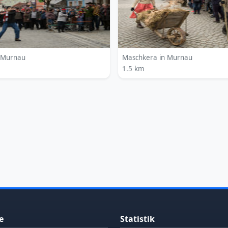
 Murnau
Maschkera in Murnau
1.5 km
e
Statistik