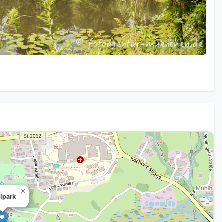
×
lpark