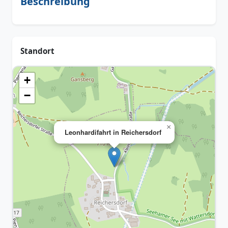
Beschreibung
Standort
+
−
×
Leonhardifahrt in Reichersdorf