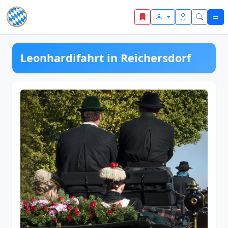
Zum Inhalt springen
Leonhardifahrt in Reichersdorf