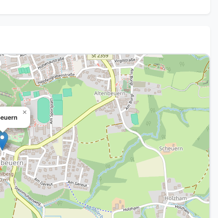
×
euern