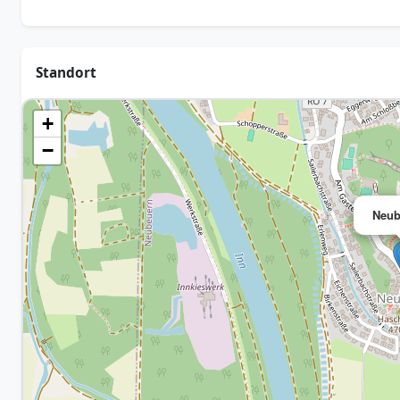
Standort
+
−
Neub