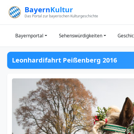
Zum Inhalt springen
Bayern
Kultur
Das Portal zur bayerischen Kulturgeschichte
Bayernportal
Sehenswürdigkeiten
Geschic
Leonhardifahrt Peißenberg 2016