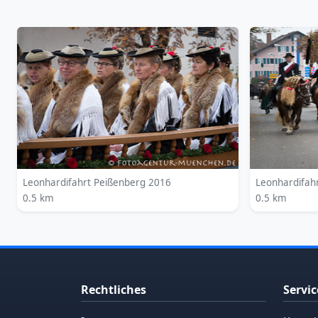
Leonhardifahrt Peißenberg 2016
Leonhardifah
0.5 km
0.5 km
Rechtliches
Servic