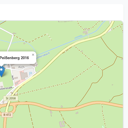
×
 Peißenberg 2016