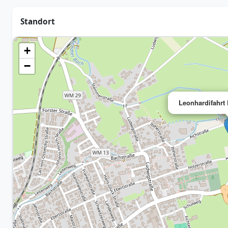
Standort
+
−
Leonhardifahrt