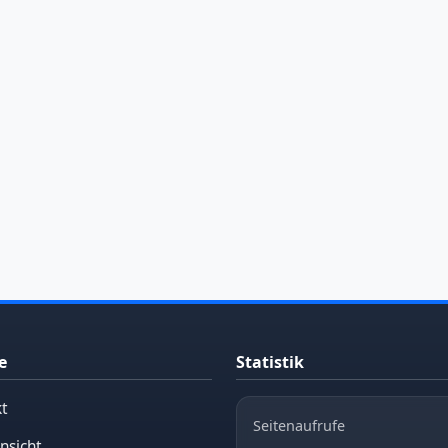
e
Statistik
t
Seitenaufrufe
nsicht