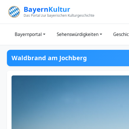
Zum Inhalt springen
Bayern
Kultur
Das Portal zur bayerischen Kulturgeschichte
Bayernportal
Sehenswürdigkeiten
Geschic
Waldbrand am Jochberg