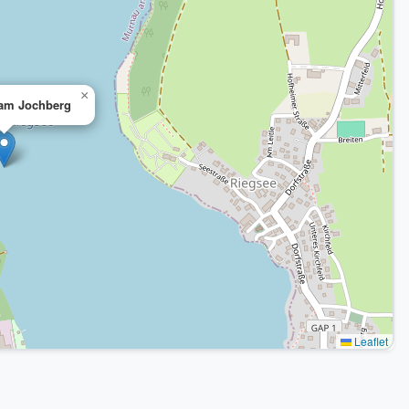
×
am Jochberg
Leaflet