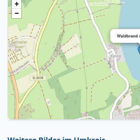
+
−
Waldbrand 
Weitere Bilder im Umkreis