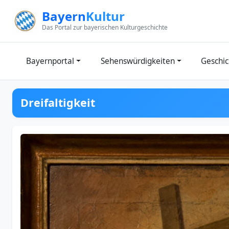
Zum Inhalt springen
Bayern
Kultur
Das Portal zur bayerischen Kulturgeschichte
Bayernportal
Sehenswürdigkeiten
Geschic
Dreifaltigkeit