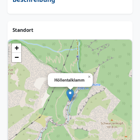
Standort
+
−
×
Höllentalklamm