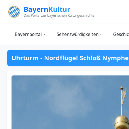
Zum Inhalt springen
Bayern
Kultur
Das Portal zur bayerischen Kulturgeschichte
Bayernportal
Sehenswürdigkeiten
Geschic
Uhrturm - Nordflügel Schloß Nymph