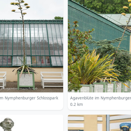
im Nymphenburger Schlosspark
Agavenblüte im Nymphenburger
0.2 km