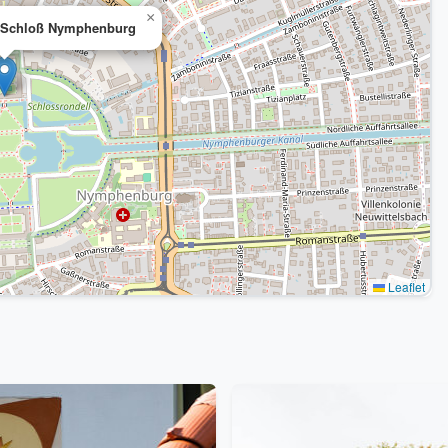
×
l Schloß Nymphenburg
Leaflet