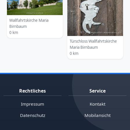
Wallfahrtskirche Maria
Birnbaum
0 km
Türschloss Wallfahrtskirche
Maria Birnbaum
0 km
Rechtliches
Service
Impressum
Kontakt
Datenschutz
Mobilansicht