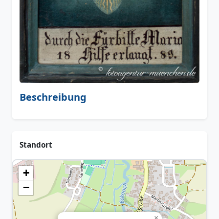
Beschreibung
Standort
+
−
×