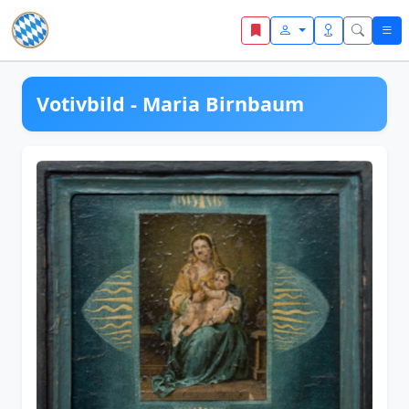
Zum Inhalt springen
Votivbild - Maria Birnbaum