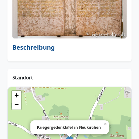
Beschreibung
Standort
+
−
×
Kriegergedenktafel in Neukirchen