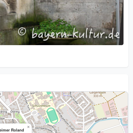
×
eimer Roland