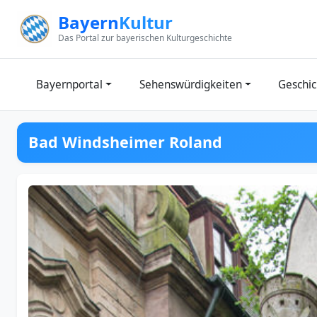
Zum Inhalt springen
Bayern
Kultur
Das Portal zur bayerischen Kulturgeschichte
Bayernportal
Sehenswürdigkeiten
Geschic
Bad Windsheimer Roland