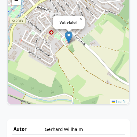
−
×
Votivtafel
Leaflet
Autor
Gerhard Willhalm