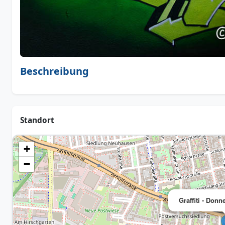
Beschreibung
Standort
+
−
Graffiti - Don