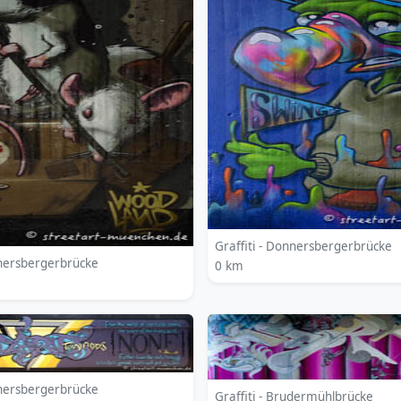
Graffiti - Donnersbergerbrücke
nnersbergerbrücke
0 km
nnersbergerbrücke
Graffiti - Brudermühlbrücke