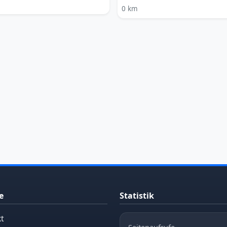
0 km
e
Statistik
t