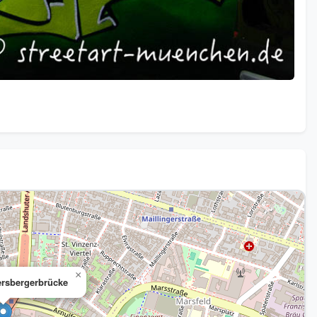
×
nersbergerbrücke