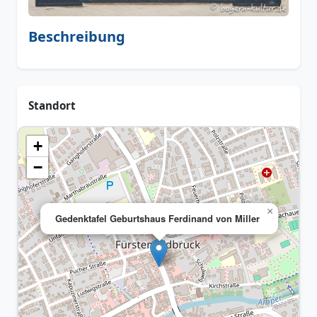
Beschreibung
Standort
+
−
×
Gedenktafel Geburtshaus Ferdinand von Miller